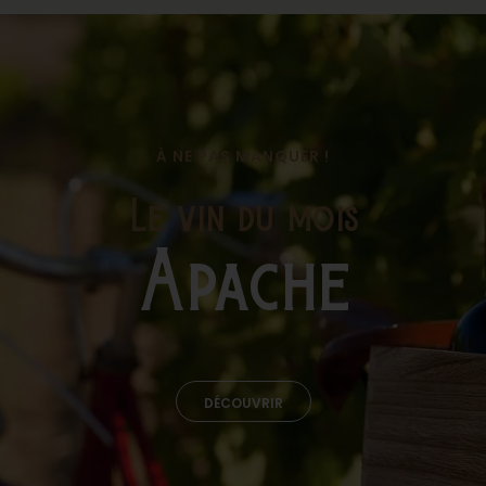
 du
À NE PAS MANQUER !
Le vin du mois
Apache
DÉCOUVRIR