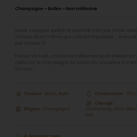
Champagne – Bulles – Non millésimé
Savoir conjugué qualité et quantité n’est pas chose aisée
certains diront même que cela est impossible … impossib
pas Gerbais 😉
Finesse de bulle, constance millésimes après millésimes 
Celles est le champagne de toutes les occasions à mett
sa cave !
Couleur :
Blanc, Bulle
Contenance :
750 
Cépage :
Région :
Champagne
Chardonnay, Pinot Blanc
Noir
À déguster avec