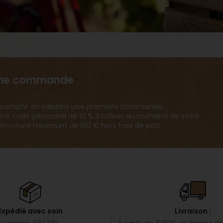
s
ème commande
 un compte en validant une première commande.
tre code personnel de 10 % à utiliser au moment de votre
ontant minimum de 100 € hors frais de port.
Livraison :
Expédié avec soin
À partir de 8.90€ en
France mé
Livraison 48/72h,