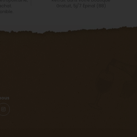
achat.
Gratuit, 5j/7 Épinal (88)
onible.
nous