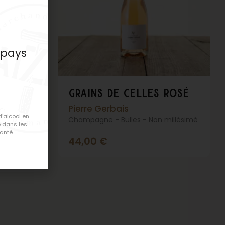
 pays
grains de celles rosé
Pierre Gerbais
d’alcool en
Champagne - Bulles - Non millésimé
 dans les
anté.
millésimé
44,00
€