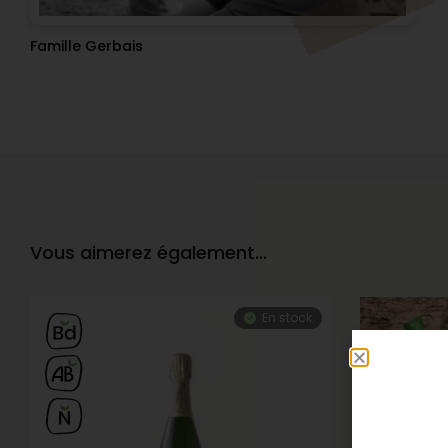
Famille Gerbais
Vous aimerez également...
En stock