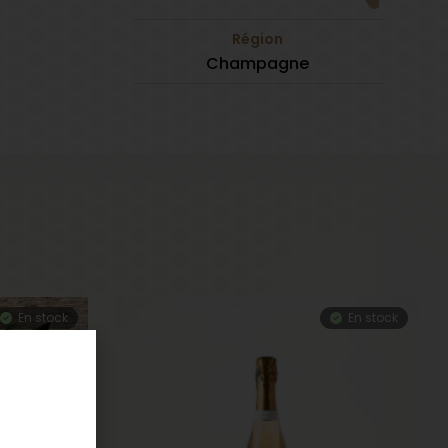
Région
Champagne
En stock
En stock