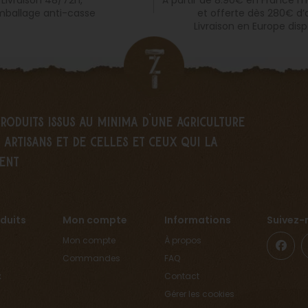
et offerte dès 280€ d’
ballage anti-casse
Livraison en Europe disp
produits issus au minima d’une agriculture
artisans et de celles et ceux qui la
ent
duits
Mon compte
Informations
Suivez-
Mon compte
À propos
Commandes
FAQ
x
Contact
Gérer les cookies