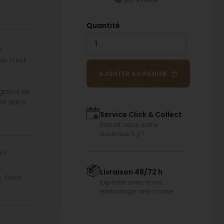
,
le n’est
AJOUTER AU PANIER
grains de
re dans
Service Click & Collect
Retrait dans notre
boutique 5 j/7
ml
Livraison 48/72 h
, Pinot
Expédié avec soins,
emballage anti-casse