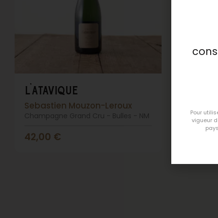
cons
l'atavique
grains
magn
Sebastien Mouzon-Leroux
Pour utili
Champagne Grand Cru - Bulles - NM
Pierre 
vigueur 
pays
Champagn
42,00
€
89,00