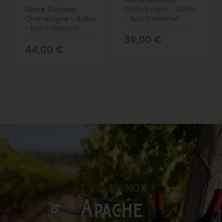
Champagne - Bulles
Pierre Gerbais
- Non millésimé
Champagne - Bulles
- Non millésimé
39,00
€
44,00
€
vin
À NE PAS MANQUER !
Le vin du mois
Apache