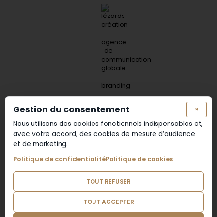
Gestion du consentement
×
Lézards
Création
Site réalisé par
Nous utilisons des cookies fonctionnels indispensables et,
avec votre accord, des cookies de mesure d’audience
et de marketing.
Politique de confidentialité
Politique de cookies
TOUT REFUSER
TOUT ACCEPTER