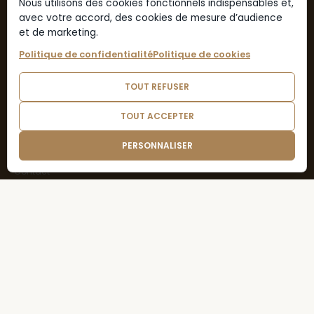
Spiritueux
Nous utilisons des cookies fonctionnels indispensables et,
avec votre accord, des cookies de mesure d’audience
Autres
et de marketing.
Mon compte
Politique de confidentialité
Politique de cookies
Mon compte
Commandes
TOUT REFUSER
Informations
TOUT ACCEPTER
À propos
PERSONNALISER
FAQ
Contact
Gérer les cookies
Suivez-nous