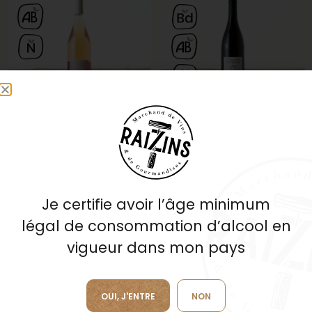
saumur rosé
la varenne du poirier
Domaines des
Vaillant Les Grandes
Sanzays
Vignes
Saumur - Rosé - 2023
Anjou - Blanc - 2022
11,50
€
21,00
€
Je certifie avoir l’âge minimum
légal de consommation d’alcool en
vigueur dans mon pays
En stock
OUI, J'ENTRE
NON