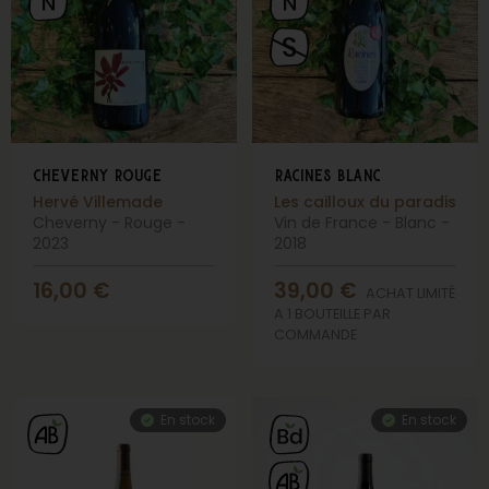
cheverny rouge
racines blanc
Hervé Villemade
Les cailloux du paradis
Cheverny - Rouge -
Vin de France - Blanc -
2023
2018
16,00
€
39,00
€
ACHAT LIMITÉ
A 1 BOUTEILLE PAR
COMMANDE
En stock
En stock