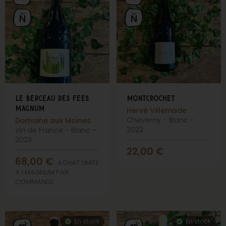
le berceau des fees
montcrochet
magnum
Hervé Villemade
Cheverny - Blanc -
Domaine aux Moines
2022
Vin de France - Blanc -
2023
22,00
€
68,00
€
ACHAT LIMITÉ
A 1 MAGNUM PAR
COMMANDE
En stock
En stock