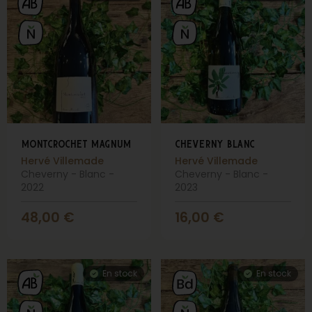
montcrochet magnum
cheverny blanc
Hervé Villemade
Hervé Villemade
Cheverny - Blanc -
Cheverny - Blanc -
2022
2023
48,00
€
16,00
€
En stock
En stock