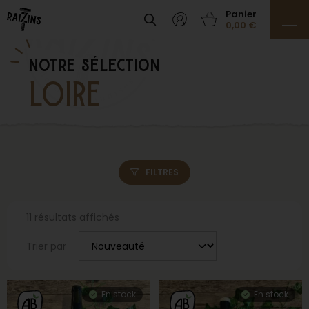
0,00
€
notre sélection
LOIRE
FILTRES
11 résultats affichés
Trier par
En stock
En stock