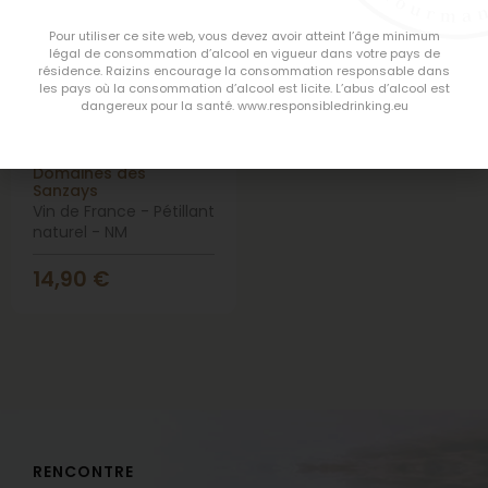
Pour utiliser ce site web, vous devez avoir atteint l’âge minimum
légal de consommation d’alcool en vigueur dans votre pays de
résidence. Raizins encourage la consommation responsable dans
les pays où la consommation d’alcool est licite. L’abus d’alcool est
dangereux pour la santé. www.responsibledrinking.eu
osez
Domaines des
Sanzays
Vin de France - Pétillant
naturel - NM
14,90
€
RENCONTRE