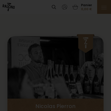
0,00
€
Nicolas Pierron