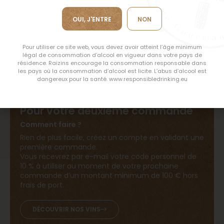
du
OUI, J'ENTRE
NON
Pour utiliser ce site web, vous devez avoir atteint l’âge minimum
légal de consommation d’alcool en vigueur dans votre pays de
GAGNEZ
résidence. Raizins encourage la consommation responsable dans
les pays où la consommation d’alcool est licite. L’abus d’alcool est
-10 %
dangereux pour la santé. www.responsibledrinking.eu
Pour votre deuxième commande
Comment faire ?
Rien de plus facile, créez un compte en validant une
première commande.
Vous recevrez par e-mail votre code personnel de
10 % à utiliser au moment de votre prochaine
commande d’un montant minimum de 100 € hors
frais de port.
DÉCOUVRIR NOS VINS