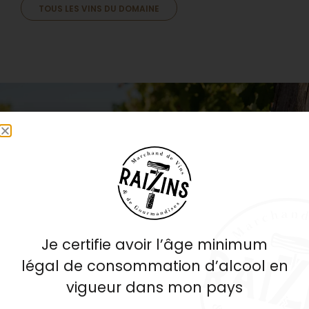
TOUS LES VINS DU DOMAINE
vin
À NE PAS MANQUER !
Le vin du mois
Apache
Je certifie avoir l’âge minimum
légal de consommation d’alcool en
DÉCOUVRIR
vigueur dans mon pays