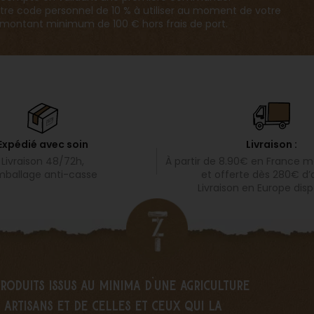
tre code personnel de 10 % à utiliser au moment de votre
ontant minimum de 100 € hors frais de port.
Livraison :
Expédié avec soin
À partir de 8.90€ en
France mé
Livraison 48/72h,
et offerte dès 280€ d’
ballage anti-casse
Livraison en Europe disp
produits issus au minima d’une agriculture
artisans et de celles et ceux qui la