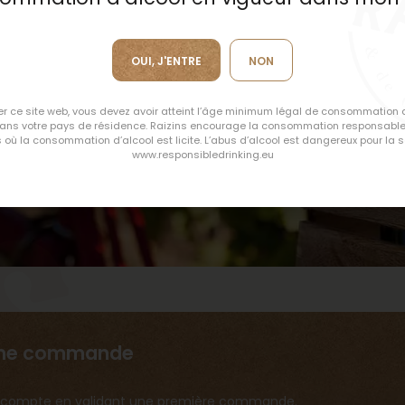
Apache
OUI, J'ENTRE
NON
ser ce site web, vous devez avoir atteint l’âge minimum légal de consommation 
dans votre pays de résidence. Raizins encourage la consommation responsable
DÉCOUVRIR
 où la consommation d’alcool est licite. L’abus d’alcool est dangereux pour la s
www.responsibledrinking.eu
s
ème commande
 un compte en validant une première commande.