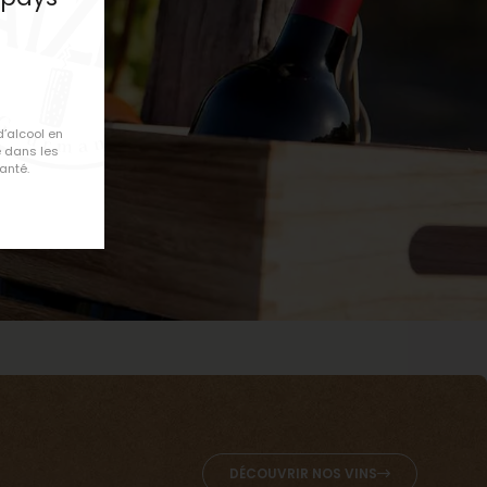
d’alcool en
 dans les
anté.
DÉCOUVRIR NOS VINS