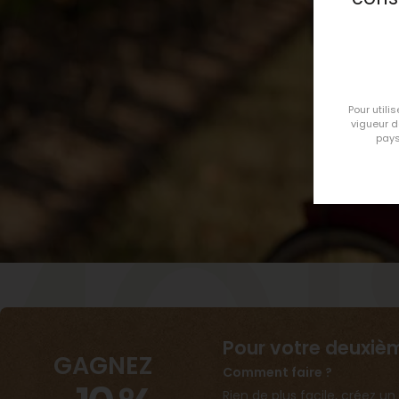
Pour utili
vigueur 
pays
moi
Pour votre deuxi
GAGNEZ
Comment faire ?
Rien de plus facile, créez