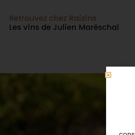
Retrouvez chez Raizins
Les vins de Julien Maréschal
vin
cons