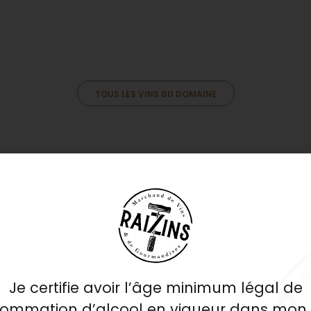
TOUS LES VINS DU DOMAINE
 du
À NE PAS MANQUER !
Je certifie avoir l’âge minimum légal de
Le vin du mois
ommation d’alcool en vigueur dans mon