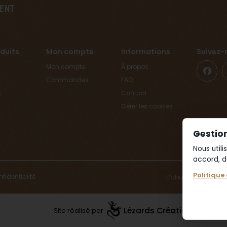
ent
duits
Mon compte
Informations
Suivez-
Mon compte
À propos
Commandes
FAQ
x
Contact
Gérer les cookies
Gestio
Nous util
accord, d
Politique
nfidentialité
L’abus d’alcool es
Lézards
Création
Site réalisé par