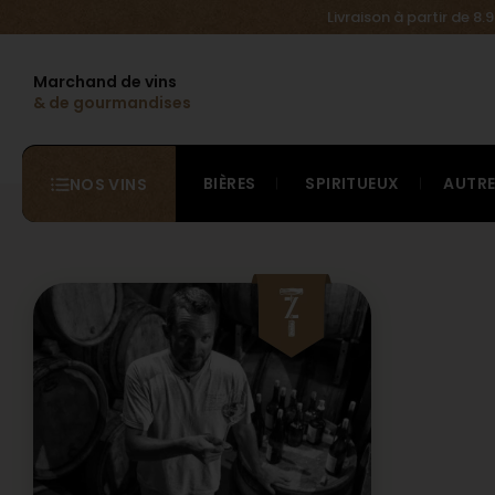
Livraison à partir de 8
Marchand de vins
& de gourmandises
BIÈRES
SPIRITUEUX
AUTR
NOS VINS