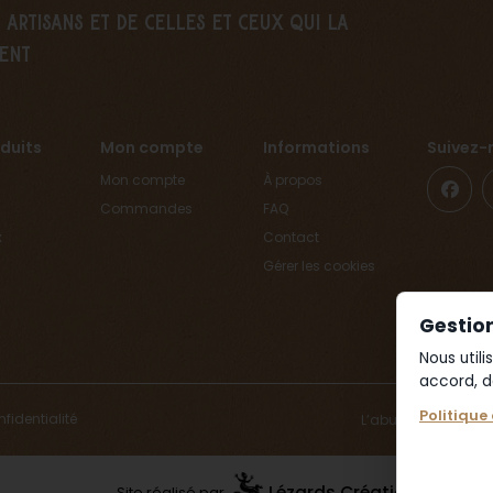
artisans et de celles et ceux qui la
ent
duits
Mon compte
Informations
Suivez-
Mon compte
À propos
Commandes
FAQ
x
Contact
Gérer les cookies
Gestio
Nous util
accord, d
Politique
nfidentialité
L’abus d’alcool es
Lézards
Création
Site réalisé par