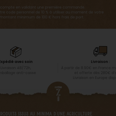
 un compte en validant une première commande.
tre code personnel de 10 % à utiliser au moment de votre
ontant minimum de 100 € hors frais de port.
Livraison :
Expédié avec soin
À partir de 8.90€ en
France mé
Livraison 48/72h,
et offerte dès 280€ d’
ballage anti-casse
Livraison en Europe disp
produits issus au minima d’une agriculture