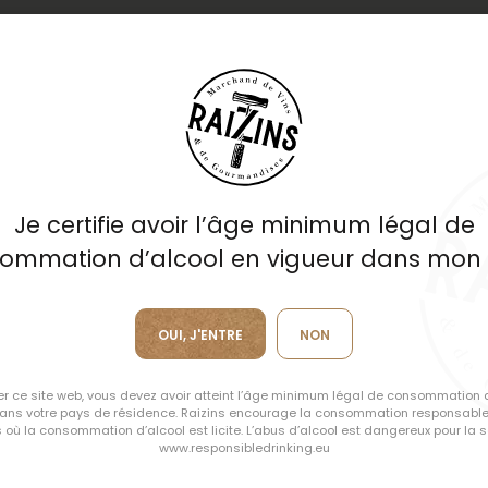
gne
RENCONTRE
Je certifie avoir l’âge minimum légal de
Lumière sur
ommation d’alcool en vigueur dans mon
Hervé Villemad
OUI, J'ENTRE
NON
ser ce site web, vous devez avoir atteint l’âge minimum légal de consommation 
dans votre pays de résidence. Raizins encourage la consommation responsable
 où la consommation d’alcool est licite. L’abus d’alcool est dangereux pour la s
DÉCOUVRIR LE DOMAINE
www.responsibledrinking.eu