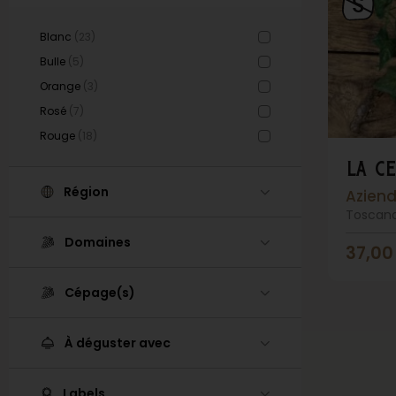
Blanc
(23)
Bulle
(5)
Orange
(3)
Rosé
(7)
Rouge
(18)
la c
Région
Aziend
Toscana
Domaines
37,0
Cépage(s)
À déguster avec
Labels