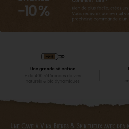
Comment faire ?
-10 %
Rien de plus facile, créez
Vous recevrez par e-mail vo
prochaine commande d’un m
Une grande sélection
+ de 400 références de vins
em
naturels & bio dynamiques
Une Cave à Vins, Bières & Spiritueux avec des 