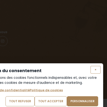
nous
×
n du consentement
isons des cookies fonctionnels indispensables et, avec votre
es cookies de mesure d’audience et de marketing.
 de confidentialité
Politique de cookies
t dangereux pour la santé. Consommer avec modération.
TOUT REFUSER
TOUT ACCEPTER
PERSONNALISER