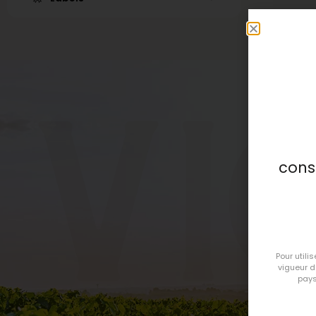
vi
cons
Pour utili
vigueur 
pays