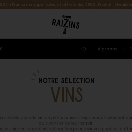
.90€ en France métropolitaine, et offerte dès 280€ d’achat. Livraison
ES
À propos
notre sélection
VINS
i une sélection de vin de petits artisans-vignerons travaillant da
du vivant et de leur terroir.
nces soigneusement sélectionnées pour ravir vos papilles et éta