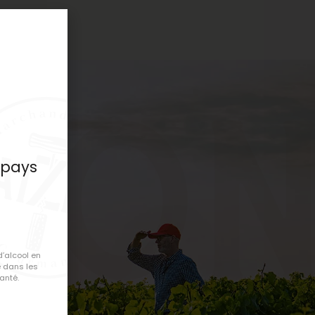
ron
 pays
e
d’alcool en
 dans les
anté.