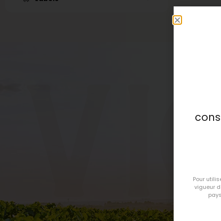
vi
cons
Pour utili
vigueur 
pays