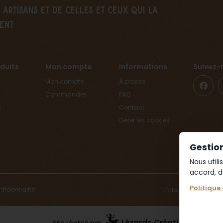
artisans et de celles et ceux qui la
ent
duits
Mon compte
Informations
Suivez-
Mon compte
À propos
Commandes
FAQ
x
Contact
Gérer les cookies
Gestio
Nous util
accord, d
Politique
nfidentialité
L’abus d’alcool es
Lézards
Création
Site réalisé par