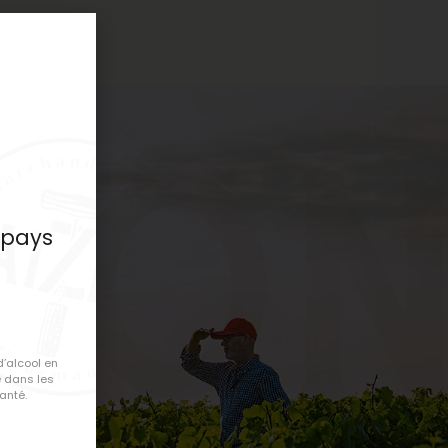
ron
 pays
e
d’alcool en
 dans les
anté.