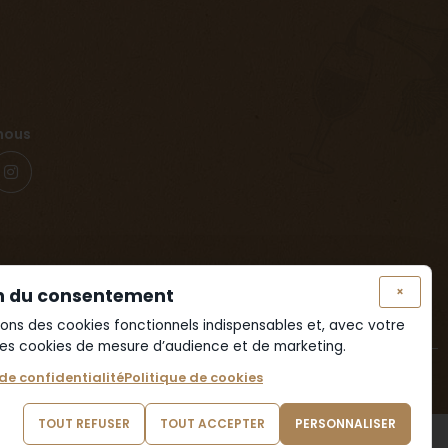
nous
×
n du consentement
isons des cookies fonctionnels indispensables et, avec votre
es cookies de mesure d’audience et de marketing.
 de confidentialité
Politique de cookies
t dangereux pour la santé. Consommer avec modération.
TOUT REFUSER
TOUT ACCEPTER
PERSONNALISER