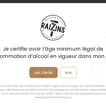
gne
RENCONTRE
Je certifie avoir l’âge minimum légal de
Lumière sur
ommation d’alcool en vigueur dans mon
Hervé Villemad
OUI, J'ENTRE
NON
ser ce site web, vous devez avoir atteint l’âge minimum légal de consommation 
dans votre pays de résidence. Raizins encourage la consommation responsable
 où la consommation d’alcool est licite. L’abus d’alcool est dangereux pour la s
DÉCOUVRIR LE DOMAINE
www.responsibledrinking.eu