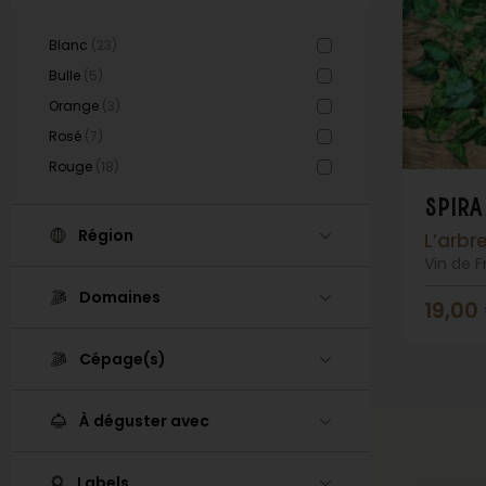
Blanc
(23)
Bulle
(5)
Orange
(3)
Rosé
(7)
Rouge
(18)
spira
Région
L’arbr
Vin de 
Domaines
19,00
Cépage(s)
À déguster avec
Labels