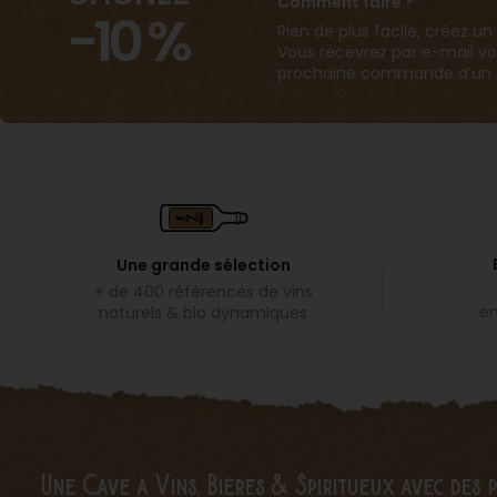
Comment faire ?
-10 %
Rien de plus facile, créez
Vous recevrez par e-mail vo
prochaine commande d’un m
Une grande sélection
+ de 400 références de vins
em
naturels & bio dynamiques
Une Cave à Vins, Bières & Spiritueux avec des 