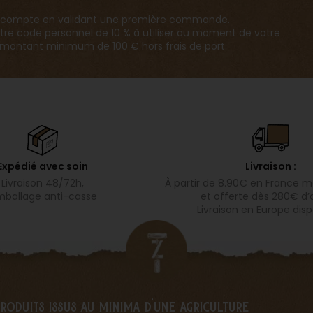
 un compte en validant une première commande.
tre code personnel de 10 % à utiliser au moment de votre
ontant minimum de 100 € hors frais de port.
Livraison :
Expédié avec soin
À partir de 8.90€ en
France mé
Livraison 48/72h,
et offerte dès 280€ d’
ballage anti-casse
Livraison en Europe disp
produits issus au minima d’une agriculture