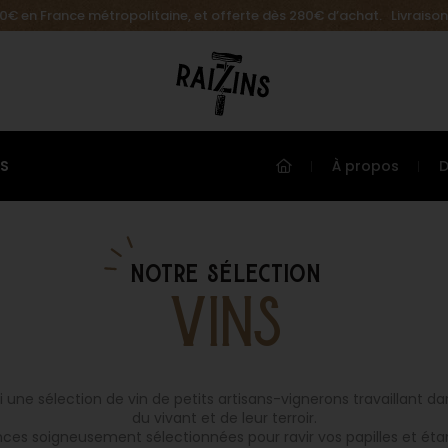
.90€ en France métropolitaine, et offerte dès 280€ d’achat. Livraison
ES
À propos
notre sélection
VINS
i une sélection de vin de petits artisans-vignerons travaillant da
du vivant et de leur terroir.
nces soigneusement sélectionnées pour ravir vos papilles et éta